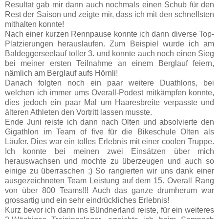
Resultat gab mir dann auch nochmals einen Schub für den
Rest der Saison und zeigte mir, dass ich mit den schnellsten
mithalten konnte!
Nach einer kurzen Rennpause konnte ich dann diverse Top-
Platzierungen herauslaufen. Zum Beispiel wurde ich am
Baldeggerseelauf toller 3. und konnte auch noch einen Sieg
bei meiner ersten Teilnahme an einem Berglauf feiern,
nämlich am Berglauf aufs Hörnli!
Danach folgten noch ein paar weitere Duathlons, bei
welchen ich immer ums Overall-Podest mitkämpfen konnte,
dies jedoch ein paar Mal um Haaresbreite verpasste und
älteren Athleten den Vortritt lassen musste.
Ende Juni reiste ich dann nach Olten und absolvierte den
Gigathlon im Team of five für die Bikeschule Olten als
Läufer. Dies war ein tolles Erlebnis mit einer coolen Truppe.
Ich konnte bei meinen zwei Einsätzen über mich
herauswachsen und mochte zu überzeugen und auch so
einige zu überraschen ;) So rangierten wir uns dank einer
ausgezeichneten Team Leistung auf dem 15. Overall Rang
von über 800 Teams!!! Auch das ganze drumherum war
grossartig und ein sehr eindrückliches Erlebnis!
Kurz bevor ich dann ins Bündnerland reiste, für ein weiteres