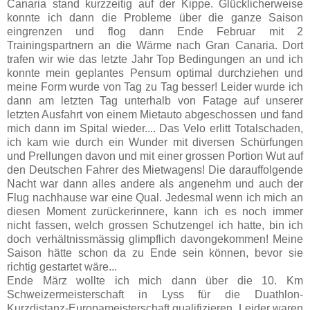
Canaria stand kurzzeitig auf der Kippe. Glücklicherweise
konnte ich dann die Probleme über die ganze Saison
eingrenzen und flog dann Ende Februar mit 2
Trainingspartnern an die Wärme nach Gran Canaria. Dort
trafen wir wie das letzte Jahr Top Bedingungen an und ich
konnte mein geplantes Pensum optimal durchziehen und
meine Form wurde von Tag zu Tag besser! Leider wurde ich
dann am letzten Tag unterhalb von Fatage auf unserer
letzten Ausfahrt von einem Mietauto abgeschossen und fand
mich dann im Spital wieder.... Das Velo erlitt Totalschaden,
ich kam wie durch ein Wunder mit diversen Schürfungen
und Prellungen davon und mit einer grossen Portion Wut auf
den Deutschen Fahrer des Mietwagens! Die darauffolgende
Nacht war dann alles andere als angenehm und auch der
Flug nachhause war eine Qual. Jedesmal wenn ich mich an
diesen Moment zurückerinnere, kann ich es noch immer
nicht fassen, welch grossen Schutzengel ich hatte, bin ich
doch verhältnissmässig glimpflich davongekommen! Meine
Saison hätte schon da zu Ende sein können, bevor sie
richtig gestartet wäre...
Ende März wollte ich mich dann über die 10. Km
Schweizermeisterschaft in Lyss für die Duathlon-
Kurzdistanz-Europameisterschaft qualifizieren. Leider waren