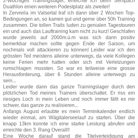
2-Wöchiges Trainingslager, erreichte ich beim Sempach
Duathlon einen weiteren Podestplatz als zweiter!
In Zervreila im Valsertal traf ich dann über 2 Wochen Top-
Bedingungen an, so kamen gut und gerne über 50h Training
zusammen. Die tollen Trails luden zu genialen Tagestouren
ein und auch das Lauftraining kam nicht zu kurz! Geschlafen
wurde jeweils auf 2000m.ü.m was sich dann positiv
bemerkbar machen sollte gegen Ende der Saison, um
nochmals voll attackieren zu können! Leider war ich den
grössten Teil meistens alleine unterwegs, da viele Kollegen
keine Ferien mehr hatten oder sich mit Verletzungen
rumschlagen mussten. So war es teilweise eine grosse
Herausforderung, über 6 Stunden alleine unterwegs zu
sein...
Leider wurde dann das ganze Trainingslager durch den
plötzlichen Tod meines Trainers überschattet. Er riss ein
riesiges Loch in mein Leben und noch immer fällt es mir
schwer, das ganze zu realisieren...
Anfangs August erlaubte es mein Terminkalender endlich
wieder einmal, am Wägitalerseelauf zu starten. Über die
knapp 13km konnte ich eine starke Leistung abrufen und
erreichte den 3. Rang Overall!!
Eine Woche darauf stand die Titelverteidigung am