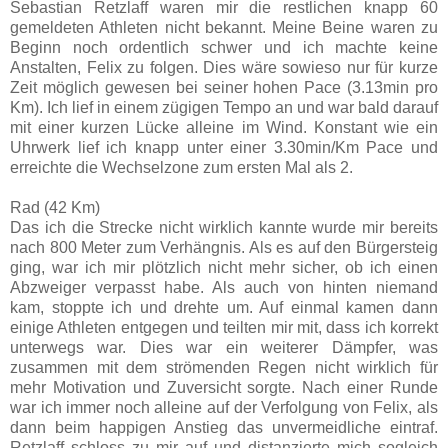
Sebastian Retzlaff waren mir die restlichen knapp 60
gemeldeten Athleten nicht bekannt. Meine Beine waren zu
Beginn noch ordentlich schwer und ich machte keine
Anstalten, Felix zu folgen. Dies wäre sowieso nur für kurze
Zeit möglich gewesen bei seiner hohen Pace (3.13min pro
Km). Ich lief in einem zügigen Tempo an und war bald darauf
mit einer kurzen Lücke alleine im Wind. Konstant wie ein
Uhrwerk lief ich knapp unter einer 3.30min/Km Pace und
erreichte die Wechselzone zum ersten Mal als 2.
Rad (42 Km)
Das ich die Strecke nicht wirklich kannte wurde mir bereits
nach 800 Meter zum Verhängnis. Als es auf den Bürgersteig
ging, war ich mir plötzlich nicht mehr sicher, ob ich einen
Abzweiger verpasst habe. Als auch von hinten niemand
kam, stoppte ich und drehte um. Auf einmal kamen dann
einige Athleten entgegen und teilten mir mit, dass ich korrekt
unterwegs war. Dies war ein weiterer Dämpfer, was
zusammen mit dem strömenden Regen nicht wirklich für
mehr Motivation und Zuversicht sorgte. Nach einer Runde
war ich immer noch alleine auf der Verfolgung von Felix, als
dann beim happigen Anstieg das unvermeidliche eintraf.
Retzlaff schloss zu mir auf und distanzierte mich sogleich